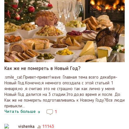
Как же не помереть в Новый Год?
:smile_cat:Привет-привет!:wave: Главная тема всего декабря-
Новый Год.Конечно,я немного опоздала с этой статьей 1
января,но ,я считаю это не страшно так как лично у меня
Новый Год делится на 3 стадии.Это:до,во время и после. До:
Как же не помереть подготавливаясь к Новому Году?Все люди
привыкли...
Читать больше
1
vishenka
11143