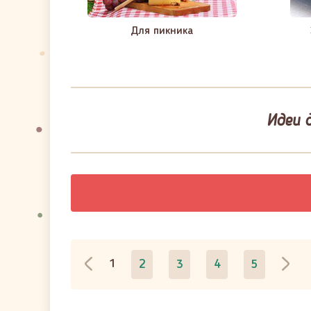
Для пикника
Идеи д
1
2
3
4
5