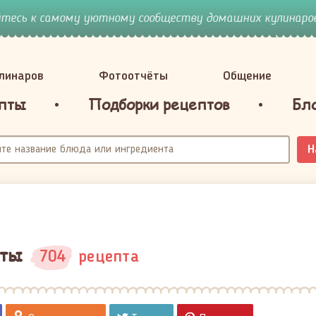
йтесь к самому уютному сообществу домашних кулинаров
улинаров
Фотоотчёты
Общение
пты
Подборки рецептов
Бл
Н
пты
704
рецепта