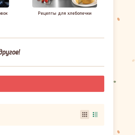
овок
Рецепты для хлебопечки
другое!