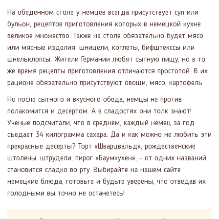
На обеденном столе у немцев всегда присутствует суп или
бульон, рецептов приготовления которых в немецкой кухне
великое множество. Также на столе обязательно будет мясо
или мясные изделия: шницели, котлеты, бифштекссы или
шнельклопсы. Жители Германии любят сытную пищу, но в то
же время рецепты приготовления отличаются простотой. В их
рационе обязательно присутствуют овощи, мясо, картофель.
Но после сытного и вкусного обеда, немцы не против
полакомится и десертом. А в сладостях они толк знают!
Ученые подсчитали, что в среднем, каждый немец за год
съедает 34 килограмма сахара. Да и как можно не любить эти
прекрасные десерты? Торт «Шварцвальд», рождественские
штолены, штрудели, пирог «Баумкухен», - от одних названий
становится сладко во рту. Выбирайте на нашем сайте
немецкие блюда, готовьте и будьте уверены, что отведав их
голодными вы точно не останетесь!