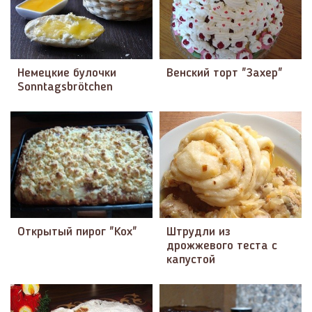
Немецкие булочки
Венский торт "Захер"
Sonntagsbrötchen
Открытый пирог "Кох"
Штрудли из
дрожжевого теста с
капустой