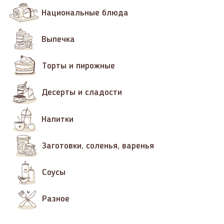
Национальные блюда
Выпечка
Торты и пирожные
Десерты и сладости
Напитки
Заготовки, соленья, варенья
Соусы
Разное