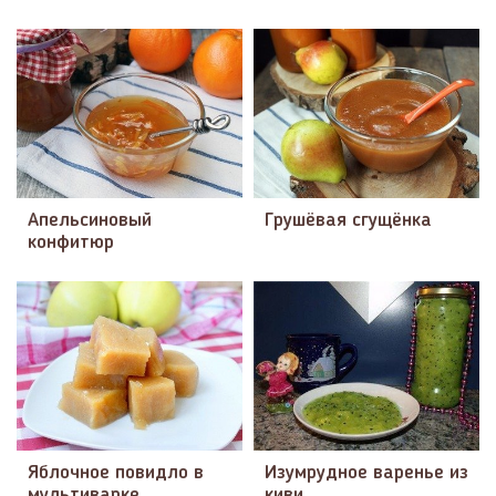
Апельсиновый
Грушёвая сгущёнка
конфитюр
Яблочное повидло в
Изумрудное варенье из
мультиварке
киви