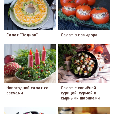
Салат "Зодиак"
Салат в помидоре
Новогодний салат со
Салат с копчёной
свечами
курицей, хурмой и
сырными шариками