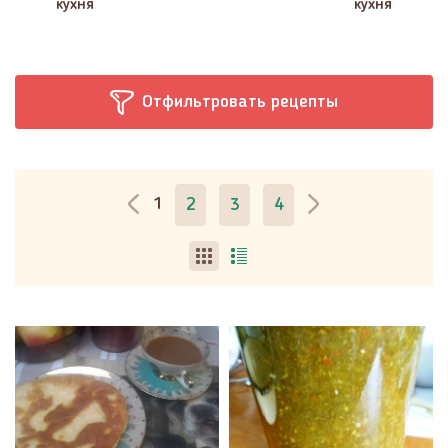
кухня
кухня
Отфильтровать рецепты
1
2
3
4