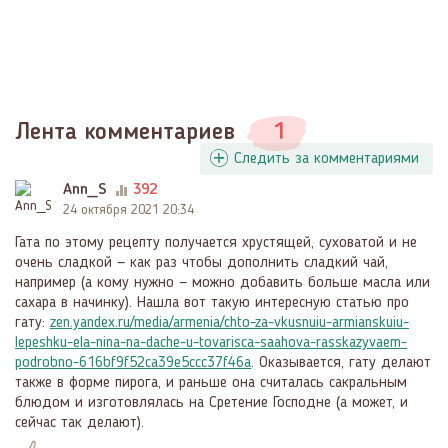
Лента комментариев
1
Следить за комментариями
Ann_S
392
24 октября 2021 20:34
Гата по этому рецепту получается хрустящей, суховатой и не
очень сладкой — как раз чтобы дополнить сладкий чай,
например (а кому нужно — можно добавить больше масла или
сахара в начинку). Нашла вот такую интересную статью про
гату:
zen.yandex.ru/media/armenia/chto-za-vkusnuiu-armianskuiu-
lepeshku-ela-nina-na-dache-u-tovarisca-saahova-rasskazyvaem-
podrobno-616bf9f52ca39e5ccc37f46a
. Оказывается, гату делают
также в форме пирога, и раньше она считалась сакральным
блюдом и изготовлялась на Сретение Господне (а может, и
сейчас так делают).