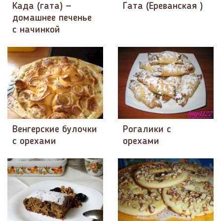
Када (гата) —
Гата (Ереванская )
домашнее печенье
с начинкой
Венгерские булочки
Рогалики с
с орехами
орехами