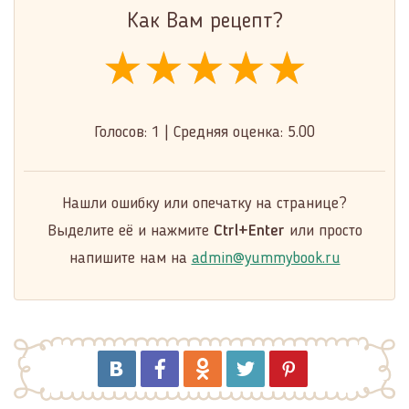
Как Вам рецепт?
★★★★★
★★★★★
★★★★★
Голосов:
1
|
Средняя оценка:
5.00
Нашли ошибку или опечатку на странице?
Выделите её и нажмите
Ctrl+Enter
или просто
напишите нам на
admin@yummybook.ru