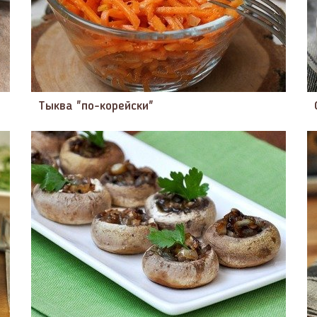
Тыква "по-корейски"