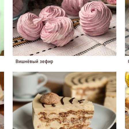
Вишнёвый зефир