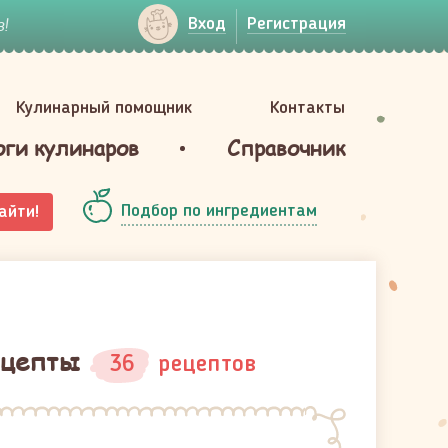
!
Вход
Регистрация
Кулинарный помощник
Контакты
оги кулинаров
Справочник
Подбор по ингредиентам
айти!
ецепты
36
рецептов