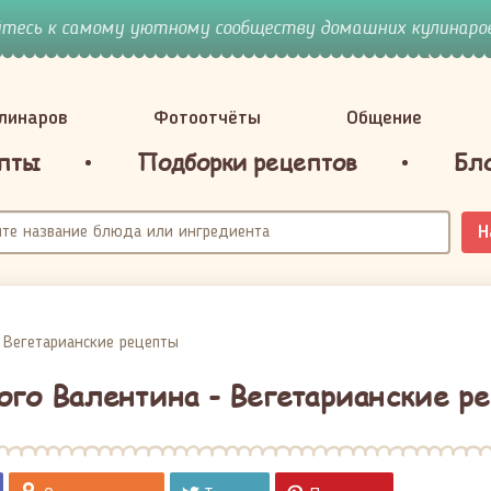
йтесь к самому уютному сообществу домашних кулинаров
улинаров
Фотоотчёты
Общение
пты
Подборки рецептов
Бл
Н
Вегетарианские рецепты
ого Валентина - Вегетарианские р