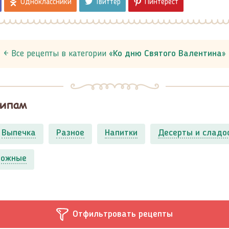
Одноклассники
Твиттер
Пинтерест
← Все рецепты в категории «
Ко дню Святого Валентина
»
типам
Выпечка
Разное
Напитки
Десерты и сладо
рожные
Отфильтровать рецепты