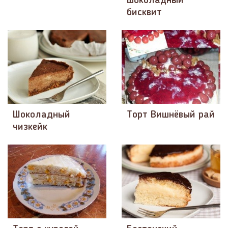
шоколадный
бисквит
Шоколадный
Торт Вишнёвый рай
чизкейк