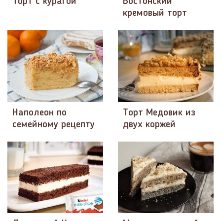
Торт с курагой
Бостонский
кремовый торт
Наполеон по
Торт Медовик из
семейному рецепту
двух коржей