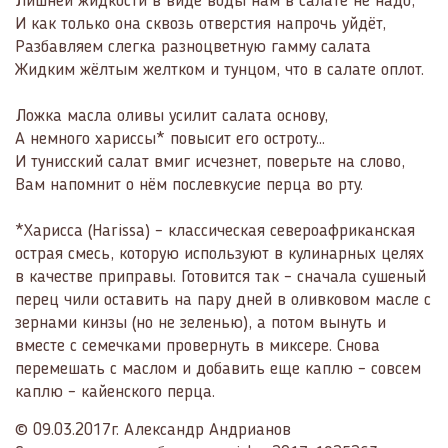
Лишней жидкости в виде воды нам в салате не надо,
И как только она сквозь отверстия напрочь уйдёт,
Разбавляем слегка разноцветную гамму салата
Жидким жёлтым желтком и тунцом, что в салате оплот.
Ложка масла оливы усилит салата основу,
А немного хариссы* повысит его остроту…
И тунисский салат вмиг исчезнет, поверьте на слово,
Вам напомнит о нём послевкусие перца во рту.
*Харисса (Harissa) – классическая североафриканская
острая смесь, которую используют в кулинарных целях
в качестве приправы. Готовится так – сначала сушеный
перец чили оставить на пару дней в оливковом масле с
зернами кинзы (но не зеленью), а потом вынуть и
вместе с семечками провернуть в миксере. Снова
перемешать с маслом и добавить еще каплю – совсем
каплю – кайенского перца.
© 09.03.2017г. Александр Андрианов