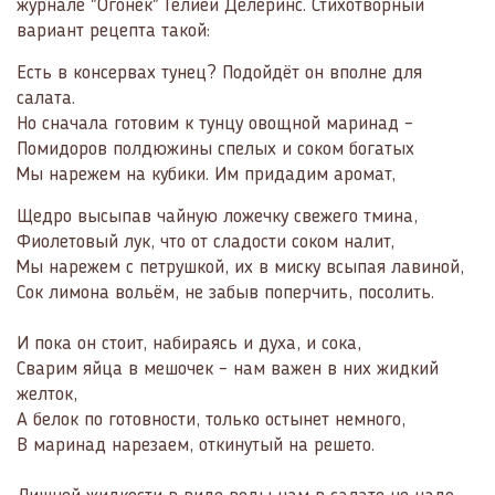
журнале "Огонёк" Гелией Делеринс. Стихотворный
вариант рецепта такой:
Есть в консервах тунец? Подойдёт он вполне для
салата.
Но сначала готовим к тунцу овощной маринад –
Помидоров полдюжины спелых и соком богатых
Мы нарежем на кубики. Им придадим аромат,
Щедро высыпав чайную ложечку свежего тмина,
Фиолетовый лук, что от сладости соком налит,
Мы нарежем с петрушкой, их в миску всыпая лавиной,
Сок лимона вольём, не забыв поперчить, посолить.
И пока он стоит, набираясь и духа, и сока,
Сварим яйца в мешочек – нам важен в них жидкий
желток,
А белок по готовности, только остынет немного,
В маринад нарезаем, откинутый на решето.