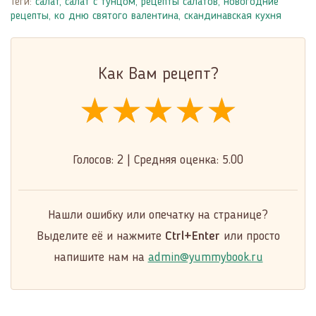
Теги:
салат
,
салат с тунцом
,
рецепты салатов
,
новогодние
рецепты
,
ко дню святого валентина
,
скандинавская кухня
Как Вам рецепт?
★★★★★
★★★★★
★★★★★
Голосов:
2
|
Средняя оценка:
5.00
Нашли ошибку или опечатку на странице?
Выделите её и нажмите
Ctrl+Enter
или просто
напишите нам на
admin@yummybook.ru