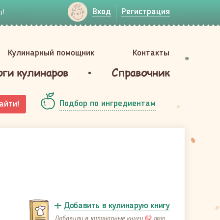
!
Вход
Регистрация
Кулинарный помощник
Контакты
оги кулинаров
Справочник
Подбор по ингредиентам
айти!
Добавить в кулинарую книгу
Добавили в кулинарные книги
раза
62