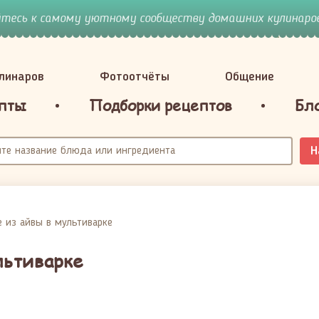
йтесь к самому уютному сообществу домашних кулинаров
улинаров
Фотоотчёты
Общение
пты
Подборки рецептов
Бл
Н
е из айвы в мультиварке
льтиварке