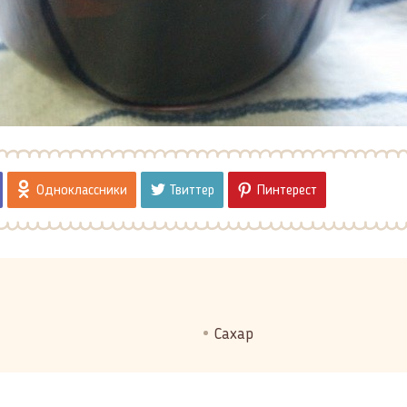
Одноклассники
Твиттер
Пинтерест
Сахар