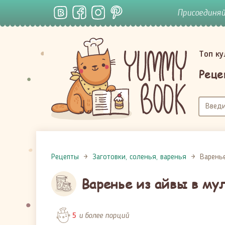
Присоединя
Топ к
Реце
Рецепты
Заготовки, соленья, варенья
Варень
Варенье из айвы в му
и более порций
5