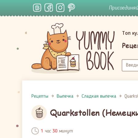
Присоединя
Топ к
Реце
Рецепты
Выпечка
Сладкая выпечка
Quarks
Quarkstollen (Немец
час
минут
1
30