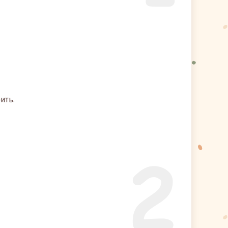
ить.
2