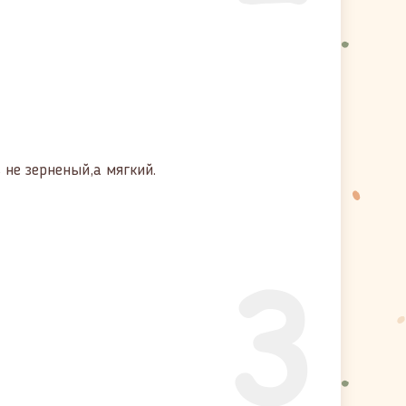
ь не зерненый,а мягкий.
3