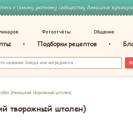
йтесь к самому уютному сообществу домашних кулинаров
улинаров
Фотоотчёты
Общение
пты
Подборки рецептов
Бл
Н
tollen (Немецкий творожный штолен)
кий творожный штолен)