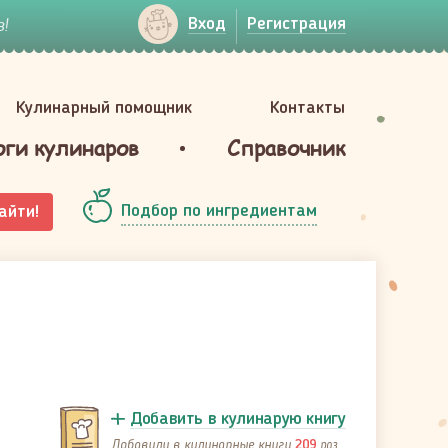
!
Вход
Регистрация
Кулинарный помощник
Контакты
оги кулинаров
Справочник
Подбор по ингредиентам
айти!
Добавить в кулинарую книгу
Добавили в кулинарные книги
раз
209