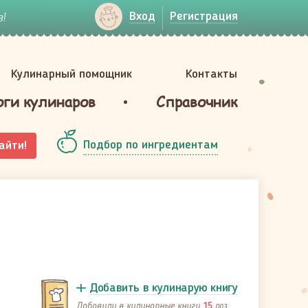
!
Вход
Регистрация
Кулинарный помощник
Контакты
оги кулинаров
Справочник
Подбор по ингредиентам
айти!
Добавить в кулинарую книгу
Добавили в кулинарные книги
раз
15