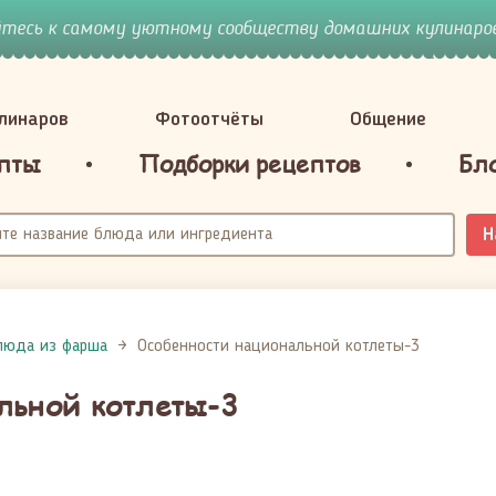
йтесь к самому уютному сообществу домашних кулинаров
улинаров
Фотоотчёты
Общение
пты
Подборки рецептов
Бл
Н
люда из фарша
Особенности национальной котлеты-3
льной котлеты-3