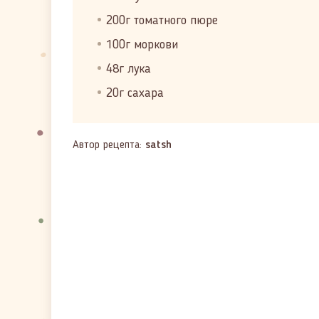
200г томатного пюре
100г моркови
48г лука
20г сахара
Автор рецепта:
satsh