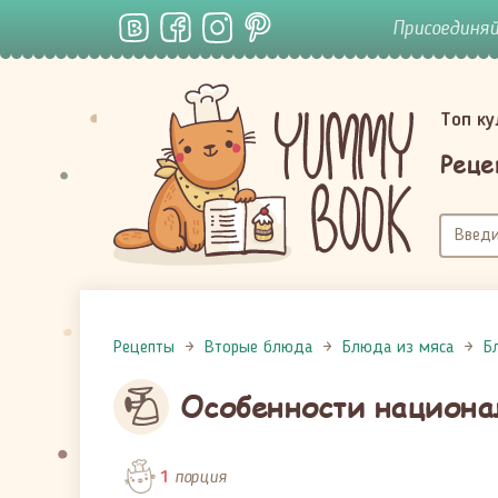
Присоединя
Топ к
Реце
Рецепты
Вторые блюда
Блюда из мяса
Б
Особенности национа
порция
1