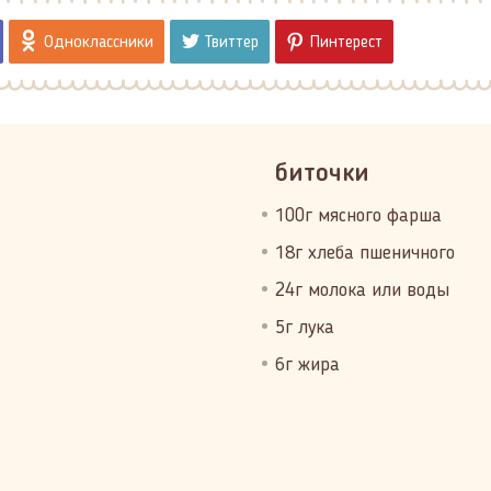
Одноклассники
Твиттер
Пинтерест
биточки
100г мясного фарша
18г хлеба пшеничного
24г молока или воды
5г лука
6г жира