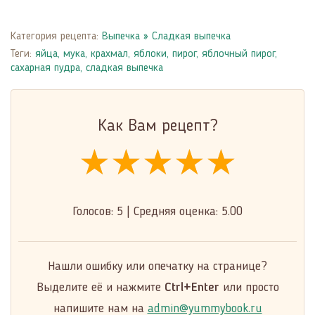
Категория рецепта:
Выпечка
»
Сладкая выпечка
Теги:
яйца
,
мука
,
крахмал
,
яблоки
,
пирог
,
яблочный пирог
,
сахарная пудра
,
сладкая выпечка
Как Вам рецепт?
★★★★★
★★★★★
★★★★★
Голосов:
5
|
Средняя оценка:
5.00
Нашли ошибку или опечатку на странице?
Выделите её и нажмите
Ctrl+Enter
или просто
напишите нам на
admin@yummybook.ru