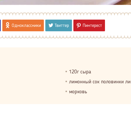
Одноклассники
Твиттер
Пинтерест
120г сыра
лимонный сок половинки л
морковь