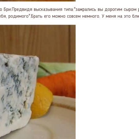
о Бри.Предвидя высказывания типа:"зажрались вы дорогим сыром р
 себя, родимого".Брать его можно совсем немного. У меня на это