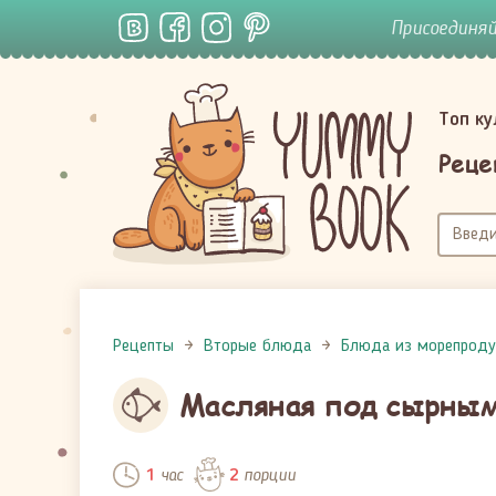
Присоединя
Топ к
Реце
Рецепты
Вторые блюда
Блюда из морепроду
Масляная под сырным
час
порции
1
2