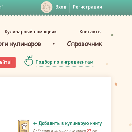
!
Вход
Регистрация
Кулинарный помощник
Контакты
оги кулинаров
Справочник
Подбор по ингредиентам
айти!
Добавить в кулинарую книгу
Добавили в кулинарные книги
раз
27