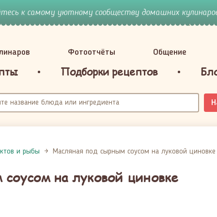
йтесь к самому уютному сообществу домашних кулинаров
улинаров
Фотоотчёты
Общение
пты
Подборки рецептов
Бл
Н
ктов и рыбы
Масляная под сырным соусом на луковой циновке
 соусом на луковой циновке