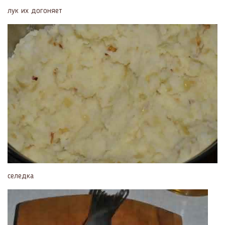
лук их догоняет
селедка