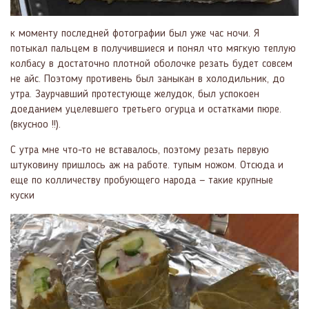
к моменту последней фотографии был уже час ночи. Я
потыкал пальцем в получившиеся и понял что мягкую теплую
колбасу в достаточно плотной оболочке резать будет совсем
не айс. Поэтому противень был заныкан в холодильник, до
утра. Заурчавший протестующе желудок, был успокоен
доеданием уцелевшего третьего огурца и остатками пюре.
(вкусноо !!).
С утра мне что-то не вставалось, поэтому резать первую
штуковину пришлось аж на работе. тупым ножом. Отсюда и
еще по колличеству пробующего народа — такие крупные
куски