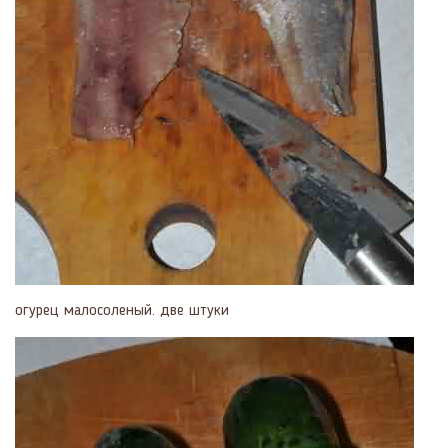
огурец малосоленый. две штуки