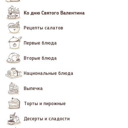
Ко дню Святого Валентина
Рецепты салатов
Первые блюда
Вторые блюда
Национальные блюда
Выпечка
Торты и пирожные
Десерты и сладости