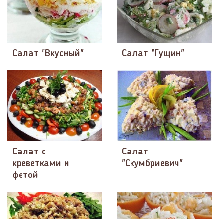
Салат "Вкусный"
Салат "Гущин"
Салат с
Салат
креветками и
"Скумбриевич"
фетой