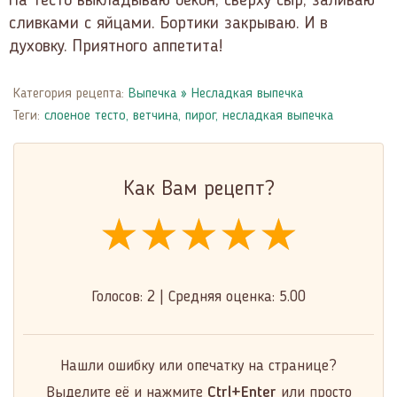
На тесто выкладываю бекон, сверху сыр, заливаю
сливками с яйцами. Бортики закрываю. И в
духовку. Приятного аппетита!
Категория рецепта:
Выпечка
»
Несладкая выпечка
Теги:
слоеное тесто
,
ветчина
,
пирог
,
несладкая выпечка
Как Вам рецепт?
★★★★★
★★★★★
★★★★★
Голосов:
2
|
Средняя оценка:
5.00
Нашли ошибку или опечатку на странице?
Выделите её и нажмите
Ctrl+Enter
или просто