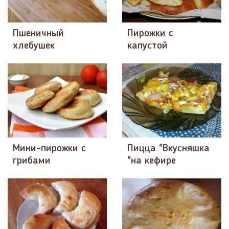
Пшеничный
Пирожки с
хлебушек
капустой
Мини-пирожки с
Пицца "Вкусняшка
грибами
"на кефире