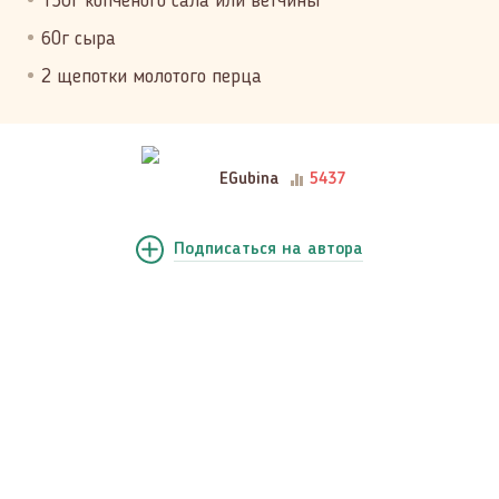
150г копченого сала или ветчины
60г сыра
2 щепотки молотого перца
EGubina
5437
Подписаться
на автора