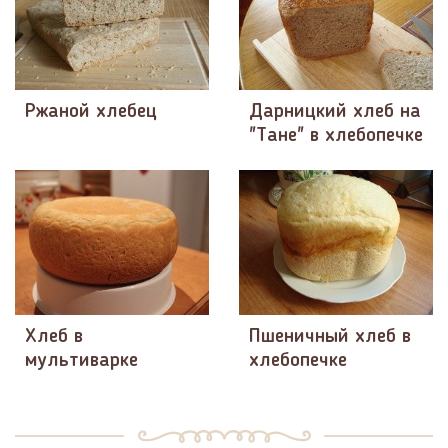
Ржаной хлебец
Дарницкий хлеб на
"Тане" в хлебопечке
Хлеб в
Пшеничный хлеб в
мультиварке
хлебопечке