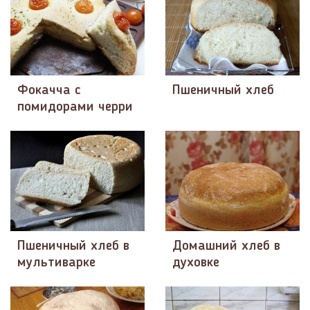
Фокачча с
Пшеничный хлеб
помидорами черри
Пшеничный хлеб в
Домашний хлеб в
мультиварке
духовке