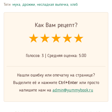
Теги:
мука
,
дрожжи
,
несладкая выпечка
,
хлеб
Как Вам рецепт?
★★★★★
★★★★★
★★★★★
Голосов:
3
|
Средняя оценка:
5.00
Нашли ошибку или опечатку на странице?
Выделите её и нажмите
Ctrl+Enter
или просто
напишите нам на
admin@yummybook.ru