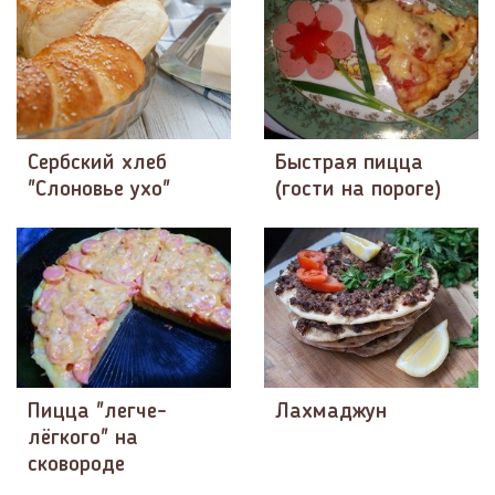
Сербский хлеб
Быстрая пицца
"Слоновье ухо"
(гости на пороге)
Пицца "легче-
Лахмаджун
лёгкого" на
сковороде