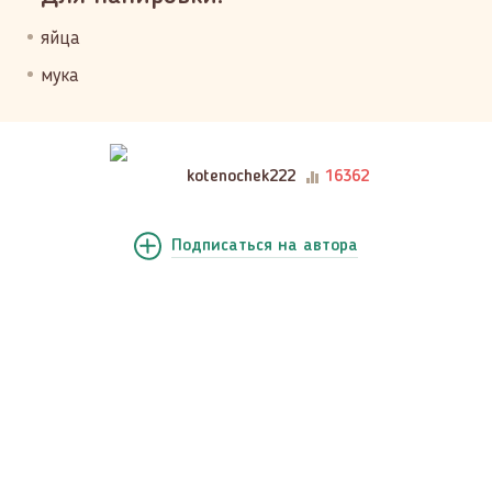
яйца
мука
kotenochek222
16362
Подписаться
на автора