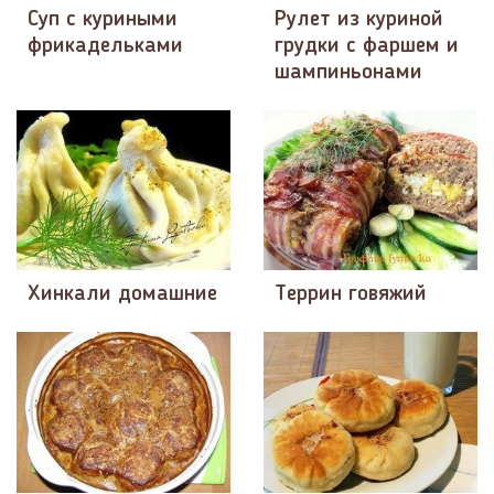
Суп с куриными
Рулет из куриной
фрикадельками
грудки с фаршем и
шампиньонами
Хинкали домашние
Террин говяжий