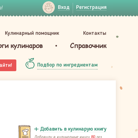
!
Вход
Регистрация
Кулинарный помощник
Контакты
оги кулинаров
Справочник
Подбор по ингредиентам
айти!
Добавить в кулинарую книгу
Добавили в кулинарные книги
раз
80