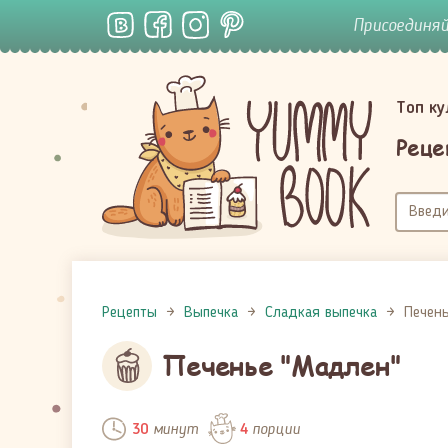
Присоединя
Топ к
Реце
Рецепты
Выпечка
Сладкая выпечка
Печен
Печенье "Мадлен"
минут
порции
30
4