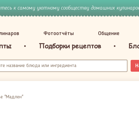
йтесь к самому уютному сообществу домашних кулинаров
улинаров
Фотоотчёты
Общение
пты
Подборки рецептов
Бл
Н
ье "Мадлен"