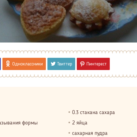
Одноклассники
Твиттер
Пинтерест
0.3 стакана сахара
мазывания формы
2 яйца
сахарная пудра