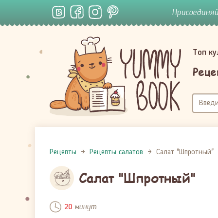
Присоединя
Топ к
Реце
Рецепты
Рецепты салатов
Салат "Шпротный"
Салат "Шпротный"
минут
20