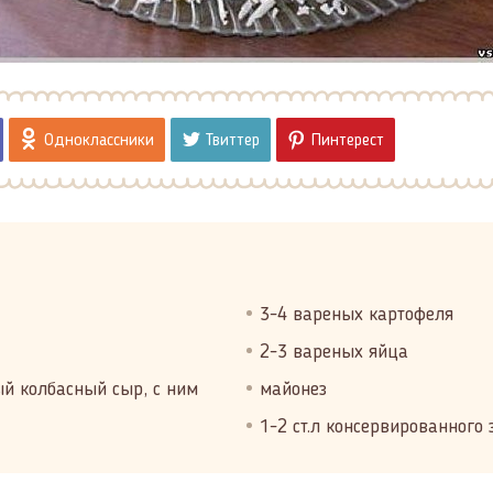
Одноклассники
Твиттер
Пинтерест
3-4 вареных картофеля
2-3 вареных яйца
ый колбасный сыр, с ним
майонез
1-2 ст.л консервированного 