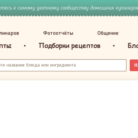
йтесь к самому уютному сообществу домашних кулинаров
улинаров
Фотоотчёты
Общение
пты
Подборки рецептов
Бл
Н