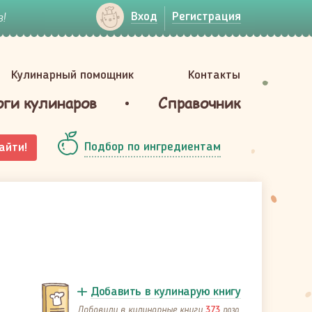
!
Вход
Регистрация
Кулинарный помощник
Контакты
оги кулинаров
Справочник
Подбор по ингредиентам
айти!
Добавить в кулинарую книгу
Добавили в кулинарные книги
раза
373