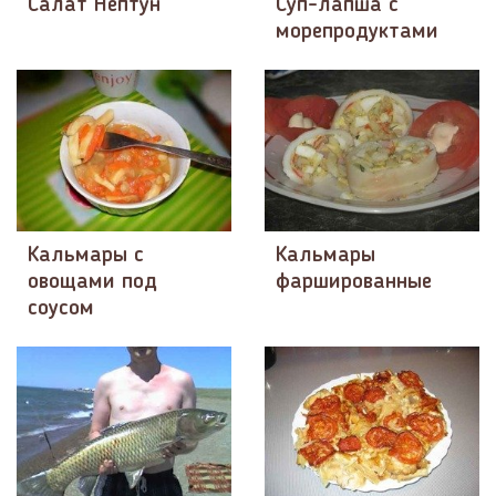
Салат Нептун
Суп-лапша с
морепродуктами
Кальмары с
Кальмары
овощами под
фаршированные
соусом