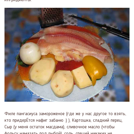
Ингридиенты:
Филе пангасиуса замороженое (где же у нас другое то взять,
кто придерЁтся нафиг забаню :) ), Картошка, сладкий перец,
Сыр (у меня остаток масдама), сливочное масло (чтобы
фольгу намазать под рыбой), соль, специй никаких не