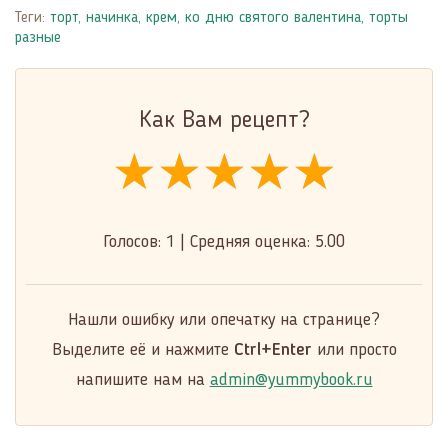
Теги:
торт
,
начинка
,
крем
,
ко дню святого валентина
,
торты
разные
Как Вам рецепт?
★★★★★
★★★★★
★★★★★
Голосов:
1
|
Средняя оценка:
5.00
Нашли ошибку или опечатку на странице?
Выделите её и нажмите
Ctrl+Enter
или просто
напишите нам на
admin@yummybook.ru