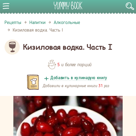
Рецепты
Напитки
Алкогольные
Кизиловая водка. Часть I
Кизиловая водка. Часть I
и более порций
5
Добавить в кулинарую книгу
Добавили в кулинарные книги
раз
31