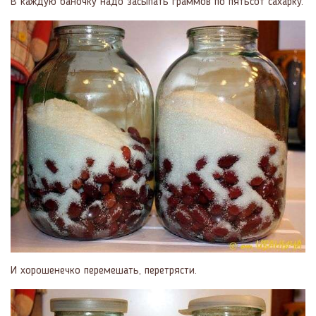
В каждую баночку надо засыпать граммов по пятьсот сахарку.
И хорошенечко перемешать, перетрясти.