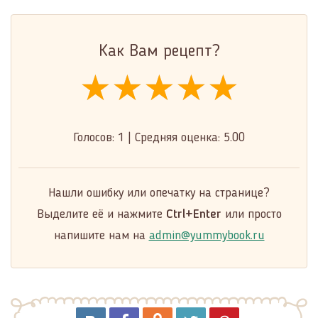
Как Вам рецепт?
★★★★★
★★★★★
★★★★★
Голосов:
1
|
Средняя оценка:
5.00
Нашли ошибку или опечатку на странице?
Выделите её и нажмите
Ctrl+Enter
или просто
напишите нам на
admin@yummybook.ru