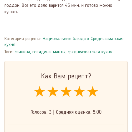
поддон. Все это дело варится 45 мин. и готово можно
кушать.
Категория рецепта:
Национальные блюда
»
Среднеазиатская
кухня
Теги:
свинина
,
говядина
,
манты
,
среднеазиатская кухня
Как Вам рецепт?
★★★★★
★★★★★
★★★★★
Голосов:
3
|
Средняя оценка:
5.00