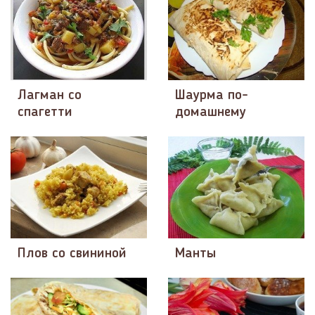
Лагман со
Шаурма по-
спагетти
домашнему
Плов со свининой
Манты