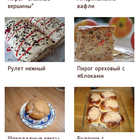
вершины"
вафли
Рулет нежный
Пирог ореховый с
яблоками
Шоколадные кексы
Булочки с