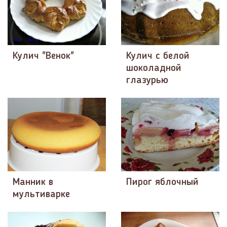
Кулич "Венок"
Кулич с белой
шоколадной
глазурью
Манник в
Пирог яблочный
мультиварке