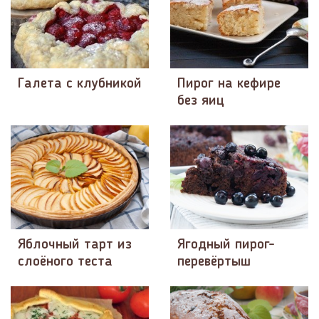
Галета с клубникой
Пирог на кефире
без яиц
Яблочный тарт из
Ягодный пирог-
слоёного теста
перевёртыш