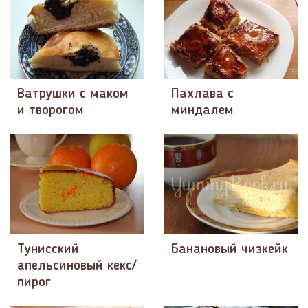
Ватрушки с маком
Пахлава с
и творогом
миндалем
Тунисский
Банановый чизкейк
апельсиновый кекс/
пирог