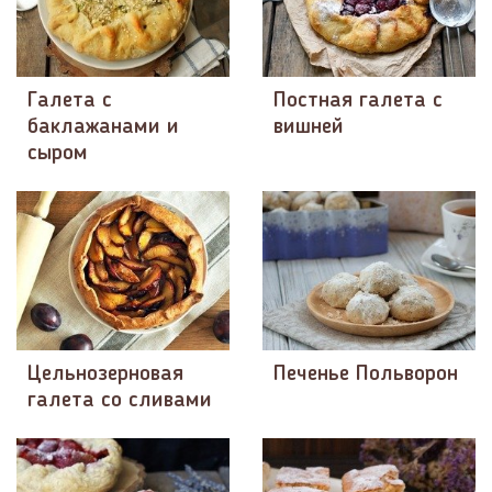
Галета с
Постная галета с
баклажанами и
вишней
сыром
Цельнозерновая
Печенье Польворон
галета со сливами