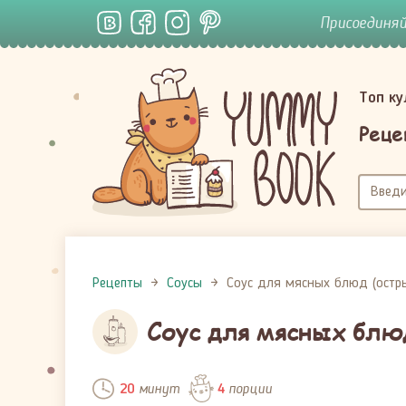
Присоединя
Топ к
Реце
Рецепты
Соусы
Соус для мясных блюд (остр
Соус для мясных блю
минут
порции
20
4