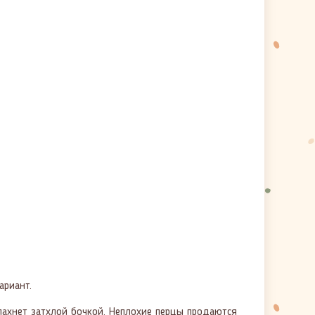
ариант.
 пахнет затхлой бочкой. Неплохие перцы продаются