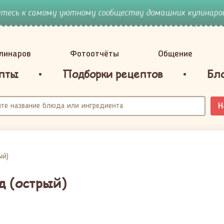
йтесь к самому уютному сообществу домашних кулинаров
улинаров
Фотоотчёты
Общение
пты
Подборки рецептов
Бл
Н
ый)
д (острый)