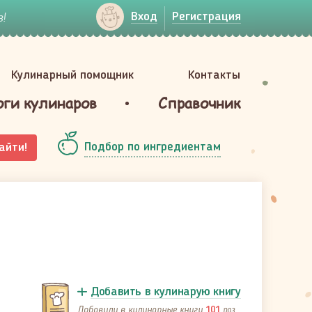
!
Вход
Регистрация
Кулинарный помощник
Контакты
оги кулинаров
Справочник
Подбор по ингредиентам
айти!
Добавить в кулинарую книгу
Добавили в кулинарные книги
раз
101