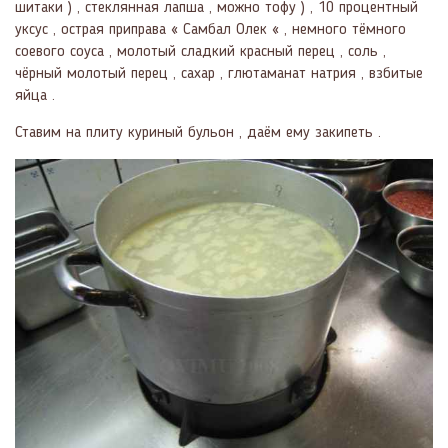
шитаки ) , стеклянная лапша , можно тофу ) , 10 процентный
уксус , острая приправа « Самбал Олек « , немного тёмного
соевого соуса , молотый сладкий красный перец , соль ,
чёрный молотый перец , сахар , глютаманат натрия , взбитые
яйца .
Ставим на плиту куриный бульон , даём ему закипеть .