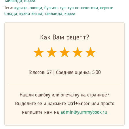
Таиланда, Кореи
Теги:
курица
,
овощи
,
бульон
,
суп
,
суп по-пекински
,
первые
блюда
,
кухня китая, таиланда, кореи
Как Вам рецепт?
★★★★★
★★★★★
★★★★★
Голосов:
67
|
Средняя оценка:
5.00
Нашли ошибку или опечатку на странице?
Выделите её и нажмите
Ctrl+Enter
или просто
напишите нам на
admin@yummybook.ru