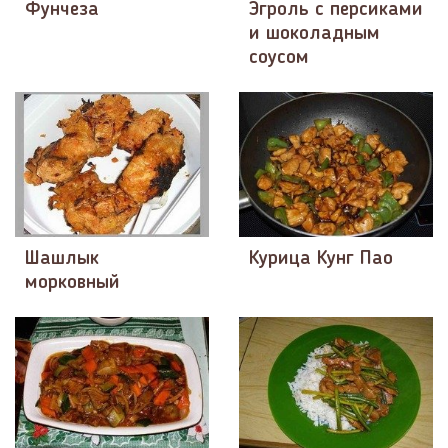
Фунчеза
Эгроль с персиками
и шоколадным
соусом
Шашлык
Курица Кунг Пао
морковный