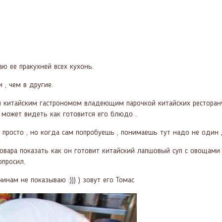
ю ее пракухней всех кухонь.
 , чем в другие.
я китайским гастрономом владеющим парочкой китайских ресторанч
т может видеть как готовится его блюдо .
 просто , но когда сам попробуешь , понимаешь тут надо не один д
повара показать как он готовит китайский лапшовый суп с овощами
опросил.
нам не показываю :))) ) зовут его Томас