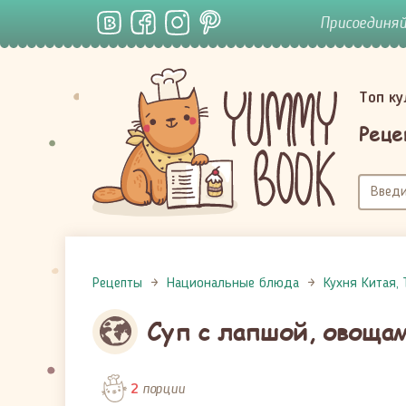
Присоединя
Топ к
Реце
Рецепты
Национальные блюда
Кухня Китая, 
Суп с лапшой, овоща
порции
2