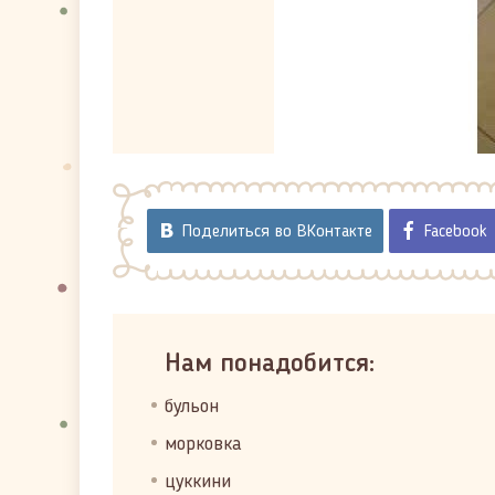
Поделиться во ВКонтакте
Facebook
Нам понадобится:
бульон
морковка
цуккини