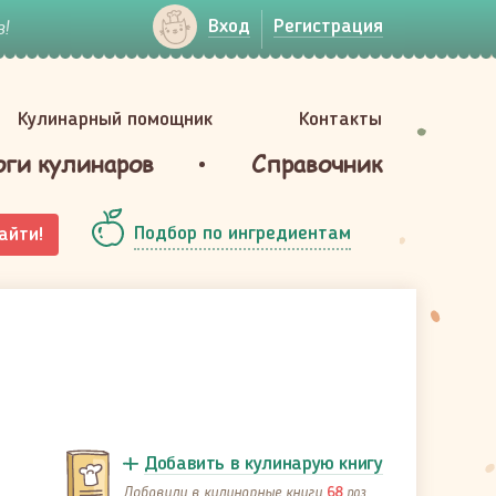
!
Вход
Регистрация
Кулинарный помощник
Контакты
оги кулинаров
Справочник
Подбор по ингредиентам
айти!
Добавить в кулинарую книгу
Добавили в кулинарные книги
раз
68