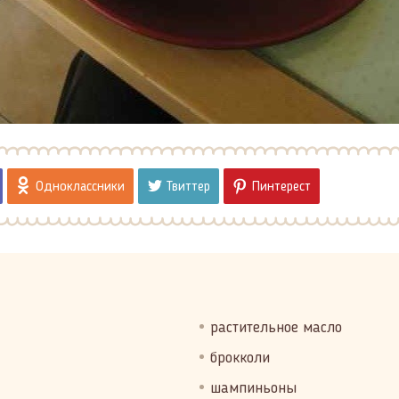
Одноклассники
Твиттер
Пинтерест
растительное масло
брокколи
шампиньоны