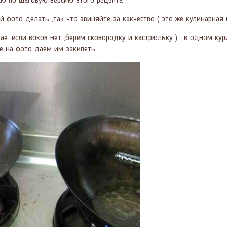
ю по шаговую версию этого рецепта ,
 фото делать ,так что звиняйте за какчество ( это же кулинарная 
чае ,если воков нет ,берем сковородку и кастрюльку ) : в одном 
е на фото даем им закипеть.