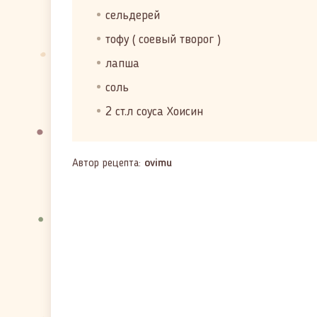
сельдерей
тофу ( соевый творог )
лапша
соль
2 ст.л соуса Хоисин
Автор рецепта:
ovimu