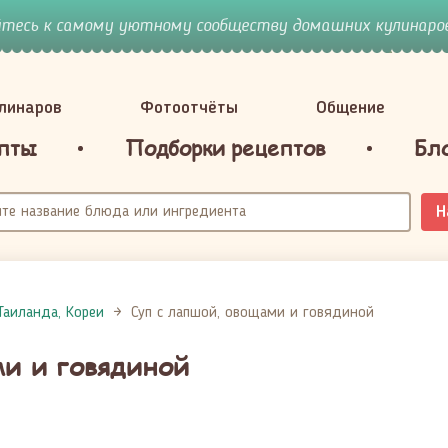
йтесь к самому уютному сообществу домашних кулинаров
улинаров
Фотоотчёты
Общение
пты
Подборки рецептов
Бл
Н
Таиланда, Кореи
Суп с лапшой, овощами и говядиной
ми и говядиной