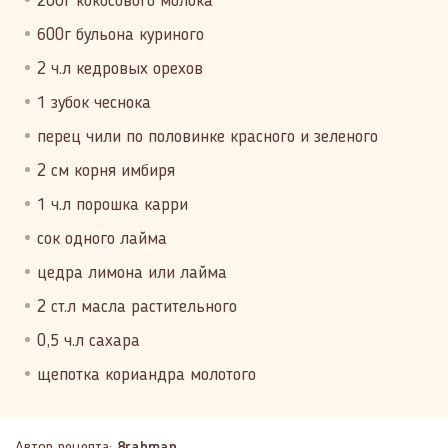
200г кокосового молока
600г бульона куриного
2 ч.л кедровых орехов
1 зубок чеснока
перец чили по половинке красного и зеленого
2 см корня имбиря
1 ч.л порошка карри
сок одного лайма
цедра лимона или лайма
2 ст.л масла растительного
0,5 ч.л сахара
щепотка кориандра молотого