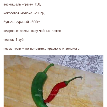
вермишель -грамм 150;
кокосовое молоко -200гр;
бульон куриный -600гр;
кедровые орехи- пару чайных ложек;
чеснок-1 зуб;
перец чили — по половинке красного и зеленого;