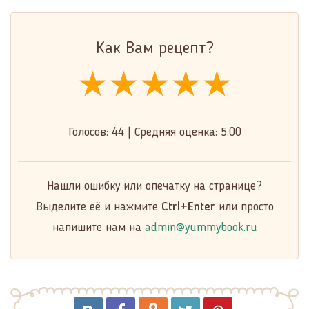
Как Вам рецепт?
★★★★★
★★★★★
★★★★★
Голосов:
44
|
Средняя оценка:
5.00
Нашли ошибку или опечатку на странице?
Выделите её и нажмите
Ctrl+Enter
или просто
напишите нам на
admin@yummybook.ru