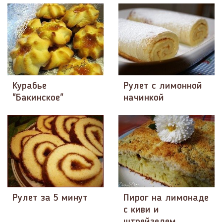
Курабье
Рулет с лимонной
"Бакинское"
начинкой
Рулет за 5 минут
Пирог на лимонаде
с киви и
штрейзелем