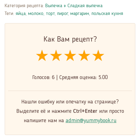
Категория рецепта:
Выпечка
»
Сладкая выпечка
Теги:
яйца
,
молоко
,
торт
,
пирог
,
маргарин
,
польская кухня
Как Вам рецепт?
★★★★★
★★★★★
★★★★★
Голосов:
6
|
Средняя оценка:
5.00
Нашли ошибку или опечатку на странице?
Выделите её и нажмите
Ctrl+Enter
или просто
напишите нам на
admin@yummybook.ru