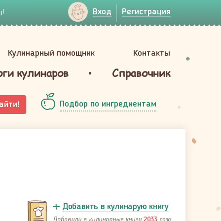
!
Вход
Регистрация
Кулинарный помощник
Контакты
оги кулинаров
Справочник
Подбор по ингредиентам
айти!
Добавить в кулинарую книгу
Добавили в кулинарные книги
раза
2033