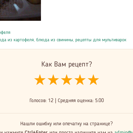
офеля
да из картофеля
,
блюда из свинины
,
рецепты для мультиварок
Как Вам рецепт?
★★★★★
★★★★★
★★★★★
Голосов:
12
|
Средняя оценка:
5.00
Нашли ошибку или опечатку на странице?
 и нажмите
Ctrl+Enter
или просто напишите нам на
admin@y