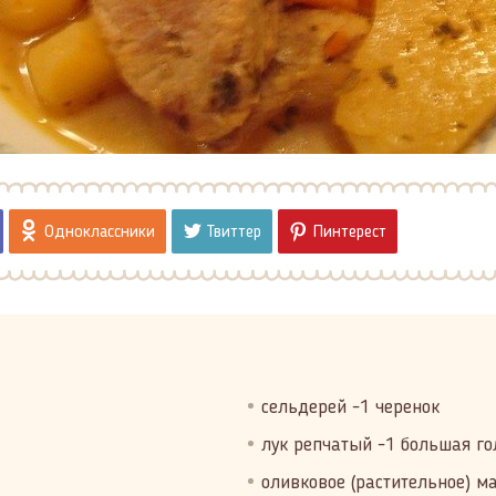
Одноклассники
Твиттер
Пинтерест
сельдерей -1 черенок
лук репчатый -1 большая го
оливковое (растительное) мас