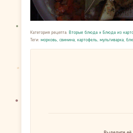
Категория рецепта:
Вторые блюда
»
Блюда из карт
Теги:
морковь
,
свинина
,
картофель
,
мультиварка
,
блю
Выделите её