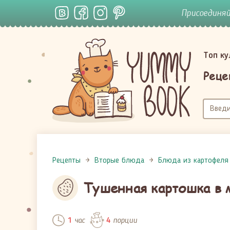
Присоединя
Топ к
Реце
Рецепты
Вторые блюда
Блюда из картофеля
Тушенная картошка в 
час
порции
1
4