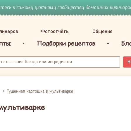
йтесь к самому уютному сообществу домашних кулинаров
улинаров
Фотоотчёты
Общение
пты
Подборки рецептов
Бл
Н
Тушенная картошка в мультиварке
мультиварке