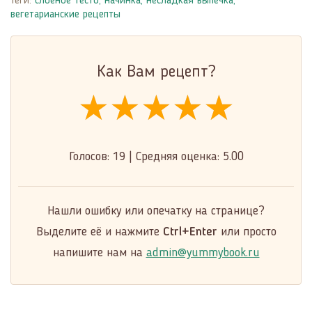
Теги:
слоеное тесто
,
начинка
,
несладкая выпечка
,
вегетарианские рецепты
Как Вам рецепт?
★★★★★
★★★★★
★★★★★
Голосов:
19
|
Средняя оценка:
5.00
Нашли ошибку или опечатку на странице?
Выделите её и нажмите
Ctrl+Enter
или просто
напишите нам на
admin@yummybook.ru