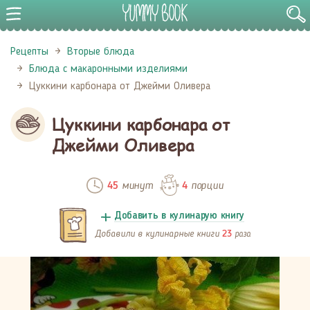
Рецепты
Вторые блюда
Блюда с макаронными изделиями
Цуккини карбонара от Джейми Оливера
Цуккини карбонара от
Джейми Оливера
минут
порции
45
4
Добавить в кулинарую книгу
Добавили в кулинарные книги
раза
23