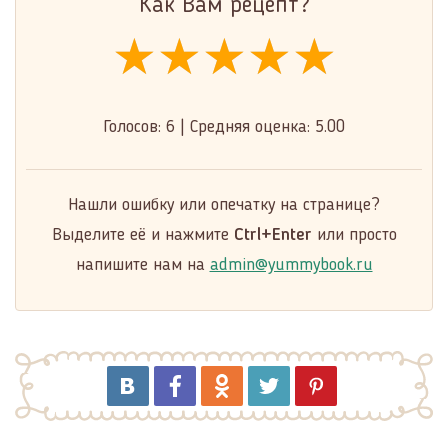
Как Вам рецепт?
★★★★★
★★★★★
★★★★★
Голосов:
6
|
Средняя оценка:
5.00
Нашли ошибку или опечатку на странице?
Выделите её и нажмите
Ctrl+Enter
или просто
напишите нам на
admin@yummybook.ru