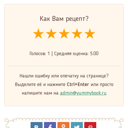
Как Вам рецепт?
★★★★★
★★★★★
★★★★★
Голосов:
1
|
Средняя оценка:
5.00
Нашли ошибку или опечатку на странице?
Выделите её и нажмите
Ctrl+Enter
или просто
напишите нам на
admin@yummybook.ru