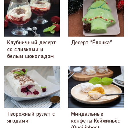
Клубничный десерт
Десерт "Ёлочка"
со сливками и
белым шоколадом
Творожный рулет с
Миндальные
ягодами
конфеты Кейжиньёс
(Queijinhos)