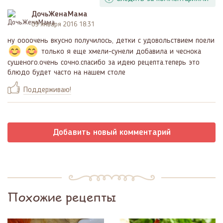
ДочьЖенаМама
09 января 2016 18:31
ну оооочень вкусно получилось, детки с удовольствием поели
только я еще хмели-сунели добавила и чеснока
сушеного.очень сочно.спасибо за идею рецепта.теперь это
блюдо будет часто на нашем столе
Поддерживаю!
Добавить новый комментарий
Похожие рецепты