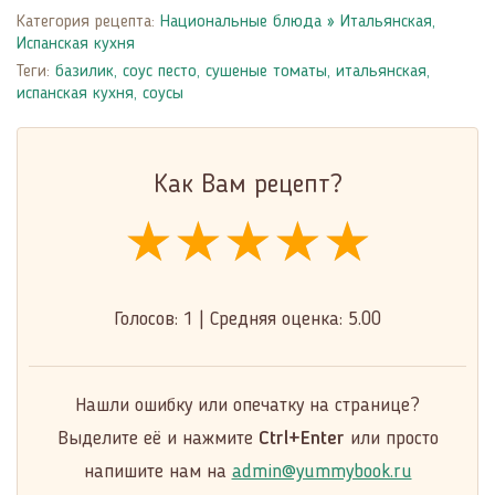
Категория рецепта:
Национальные блюда
»
Итальянская,
Испанская кухня
Теги:
базилик
,
соус песто
,
сушеные томаты
,
итальянская,
испанская кухня
,
соусы
Как Вам рецепт?
★★★★★
★★★★★
★★★★★
Голосов:
1
|
Средняя оценка:
5.00
Нашли ошибку или опечатку на странице?
Выделите её и нажмите
Ctrl+Enter
или просто
напишите нам на
admin@yummybook.ru