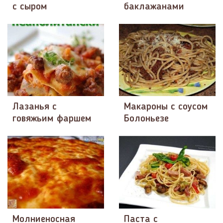
с сыром
баклажанами
Лазанья с
Макароны с соусом
говяжьим фаршем
Болоньезе
Молниеносная
Паста с