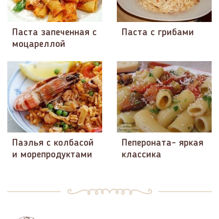
Паста запеченная с
Паста с грибами
моцареллой
Паэлья с колбасой
Пепероната- яркая
и морепродуктами
классика