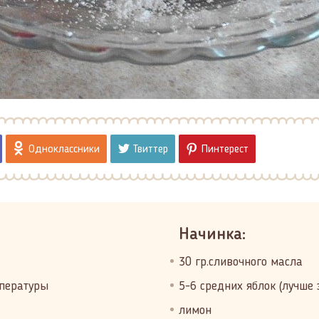
Одноклассники
Твиттер
Пинтерест
Начинка:
30 гр.сливочного масла
мпературы
5-6 средних яблок (лучше 
лимон