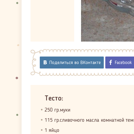
Поделиться во ВКонтакте
Facebook
Тесто:
250 гр.муки
115 гр.сливочного масла комнатной те
1 яйцо