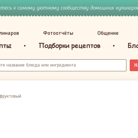
йтесь к самому уютному сообществу домашних кулинаров
улинаров
Фотоотчёты
Общение
пты
Подборки рецептов
Бл
Н
 фруктовый