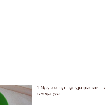
1.
Муку,сахарную пудру,разрыхлитель 
температуры.