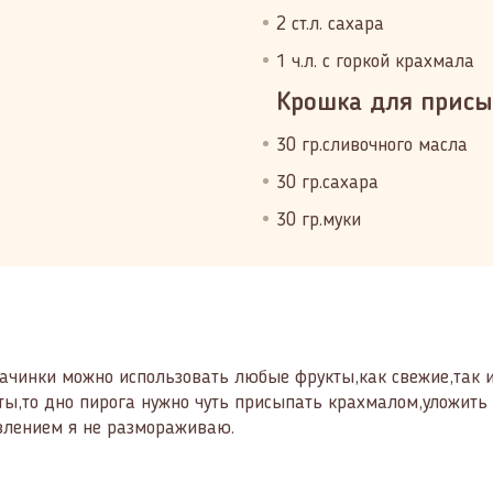
2 ст.л. сахара
1 ч.л. с горкой крахмала
Крошка для присы
30 гр.сливочного масла
30 гр.сахара
30 гр.муки
 начинки можно использовать любые фрукты,как свежие,так 
ы,то дно пирога нужно чуть присыпать крахмалом,уложить
влением я не размораживаю.