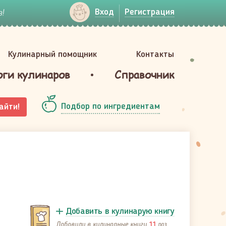
!
Вход
Регистрация
Кулинарный помощник
Контакты
оги кулинаров
Справочник
Подбор по ингредиентам
айти!
Добавить в кулинарую книгу
Добавили в кулинарные книги
раз
11