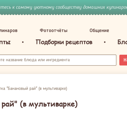
йтесь к самому уютному сообществу домашних кулинаров
улинаров
Фотоотчёты
Общение
пты
Подборки рецептов
Бл
Н
ка "Банановый рай" (в мультиварке)
рай" (в мультиварке)