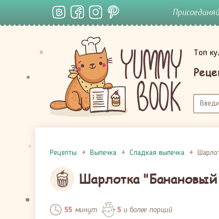
Присоединя
Топ к
Реце
Рецепты
Выпечка
Сладкая выпечка
Шарлот
Шарлотка "Банановый 
минут
и более порций
55
5