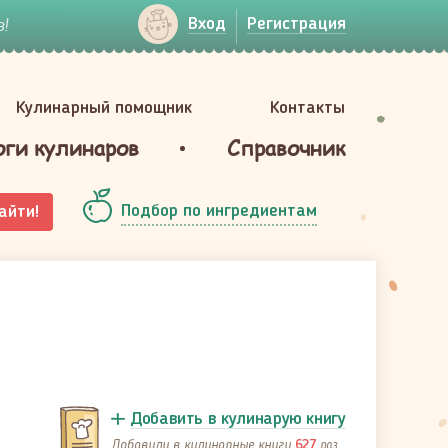
!
Вход
Регистрация
Кулинарный помощник
Контакты
оги кулинаров
Справочник
Подбор по ингредиентам
айти!
Добавить в кулинарую книгу
Добавили в кулинарные книги
раз
627