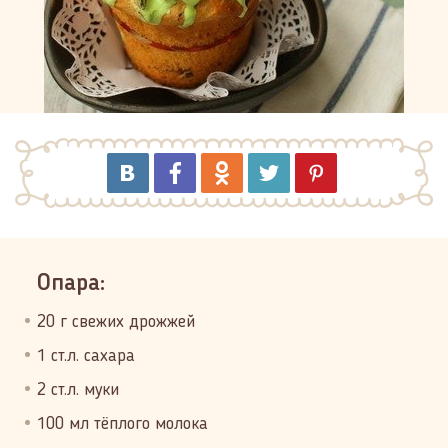
Опара:
20 г свежих дрожжей
1 ст.л. сахара
2 ст.л. муки
100 мл тёплого молока