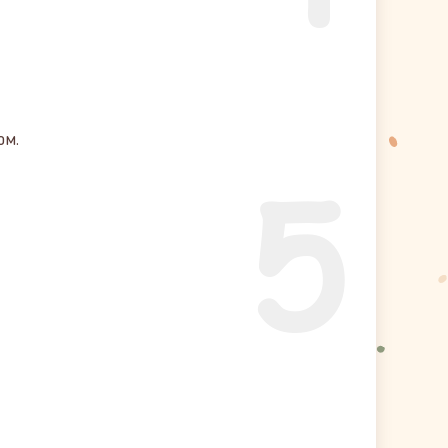
ом.
5