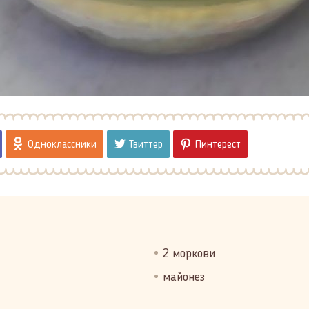
Одноклассники
Твиттер
Пинтерест
2 моркови
майонез