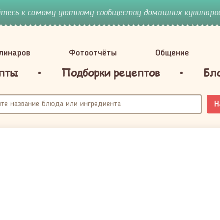
йтесь к самому уютному сообществу домашних кулинаров
улинаров
Фотоотчёты
Общение
пты
Подборки рецептов
Бл
Н