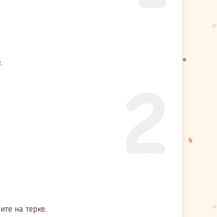
.
2
ите на терке.