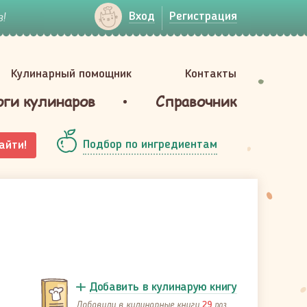
!
Вход
Регистрация
Кулинарный помощник
Контакты
оги кулинаров
Справочник
Подбор по ингредиентам
айти!
Добавить в кулинарую книгу
Добавили в кулинарные книги
раз
29