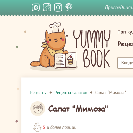
Присоединя
Топ к
Реце
Рецепты
Рецепты салатов
Салат "Мимоза"
Салат "Мимоза"
и более порций
5