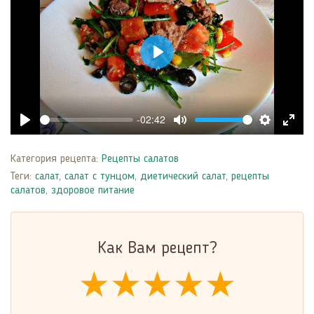
Play
-02:42
Play
Mute
Settings
Enter
fulls
Категория рецепта:
Рецепты салатов
Теги:
салат
,
салат с тунцом
,
диетический салат
,
рецепты
салатов
,
здоровое питание
Как Вам рецепт?
★★★★★
★★★★★
★★★★★