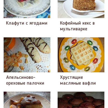
Клафути с ягодами
Кофейный кекс в
мультиварке
Апельсиново-
Хрустящие
ореховые палочки
масляные вафли