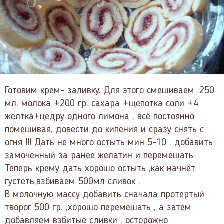
Готовим крем- заливку. Для этого смешиваем :250
мл. молока +200 гр. сахара +щепотка соли +4
желтка+цедру одного лимона , всё постоянно
помешивая, довести до кипения и сразу снять с
огня !!! Дать не много остыть мин 5-10 , добавить
замоченный за ранее желатин и перемешать
Теперь крему дать хорошо остыть ,как начнёт
густеть,взбиваем 500мл сливок .
В молочную массу добавить сначала протертый
творог 500 гр. ,хорошо перемешать , а затем
добавляем взбитые сливки , осторожно