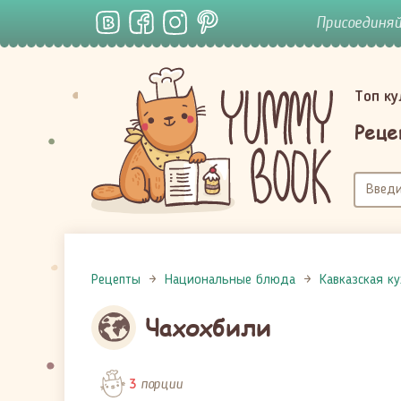
Присоединя
Топ к
Реце
Рецепты
Национальные блюда
Кавказская к
Чахохбили
порции
3