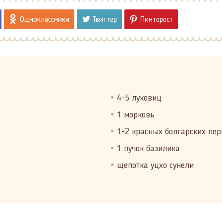
Одноклассники
Твиттер
Пинтерест
4-5 луковиц
1 морковь
1-2 красных болгарских пе
1 пучок базилика
щепотка уцхо сунели