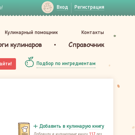
!
Вход
Регистрация
Кулинарный помощник
Контакты
оги кулинаров
Справочник
Подбор по ингредиентам
айти!
Добавить в кулинарую книгу
Добавили в кулинарные книги
раз
117