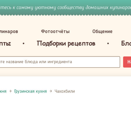
йтесь к самому уютному сообществу домашних кулинаров
улинаров
Фотоотчёты
Общение
пты
Подборки рецептов
Бл
Н
ухня
Грузинская кухня
Чахохбили