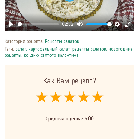
Play
-02:52
Play
Mute
Settings
Enter
fulls
Категория рецепта:
Рецепты салатов
Теги:
салат
,
картофельный салат
,
рецепты салатов
,
новогодние
рецепты
,
ко дню святого валентина
Как Вам рецепт?
★★★★★
★★★★★
★★★★★
Средняя оценка:
5.00