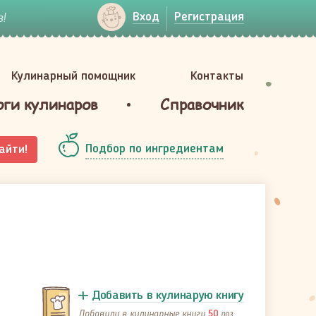
!
Вход
Регистрация
Кулинарный помощник
Контакты
оги кулинаров
Справочник
Подбор по ингредиентам
айти!
Добавить в кулинарую книгу
Добавили в кулинарные книги
раз
50