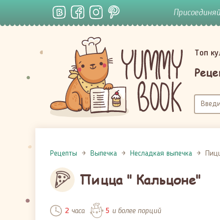
Присоединя
Топ к
Реце
Рецепты
Выпечка
Несладкая выпечка
Пицц
Пицца " Кальцоне"
часа
и более порций
2
5