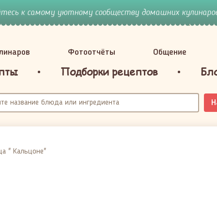
йтесь к самому уютному сообществу домашних кулинаров
улинаров
Фотоотчёты
Общение
пты
Подборки рецептов
Бл
Н
а " Кальцоне"