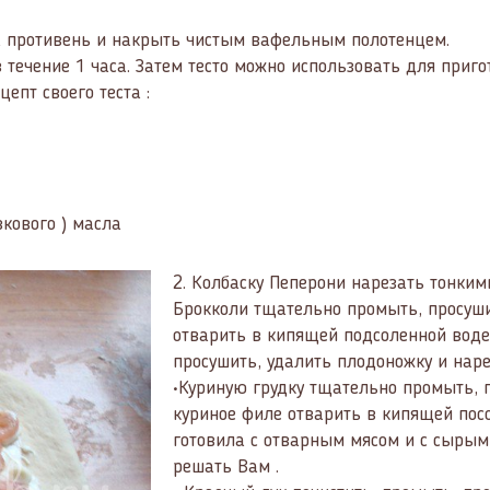
а противень и накрыть чистым вафельным полотенцем.
течение 1 часа. Затем тесто можно использовать для приг
епт своего теста :
вкового ) масла
2.
Колбаску Пеперони нарезать тонким
Брокколи тщательно промыть, просуши
отварить в кипящей подсоленной вод
просушить, удалить плодоножку и нар
•Куриную грудку тщательно промыть, 
куриное филе отварить в кипящей посо
готовила с отварным мясом и с сырым 
решать Вам .